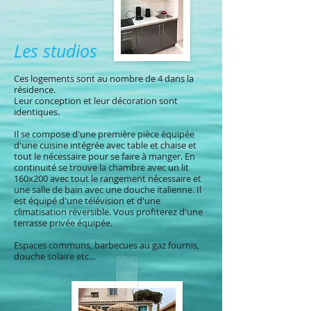
Les studios
Ces logements sont au nombre de 4 dans la
résidence.
Leur conception et leur décoration sont
identiques.
Il se compose d'une première pièce équipée
d'une cuisine intégrée avec table et chaise et
tout le nécessaire pour se faire à manger. En
continuité se trouve la chambre avec un lit
160x200 avec tout le rangement nécessaire et
une salle de bain avec une douche italienne. Il
est équipé d'une télévision et d'une
climatisation réversible. Vous profiterez d'une
terrasse privée équipée.
Espaces communs, barbecues au gaz fournis,
douche solaire etc...